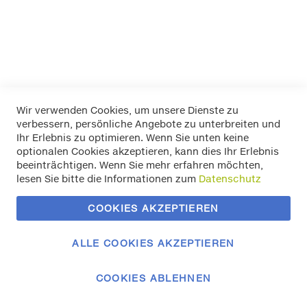
Mehr Informationen
Wir verwenden Cookies, um unsere Dienste zu
verbessern, persönliche Angebote zu unterbreiten und
Widerrufsbelehrung
Ihr Erlebnis zu optimieren. Wenn Sie unten keine
Datenschutz
optionalen Cookies akzeptieren, kann dies Ihr Erlebnis
Allgemeine Geschäftsbedingungen
beeinträchtigen. Wenn Sie mehr erfahren möchten,
Versand / Zahlung
lesen Sie bitte die Informationen zum
Datenschutz
Impressum
Kontakt
COOKIES AKZEPTIEREN
Zahlungsmethoden
Vertrag widerrufen
ALLE COOKIES AKZEPTIEREN
COOKIES ABLEHNEN
© 2023 Autozubehör Klemm