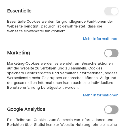
Direkt
Willkommen in unserem Online-
zum
Shop
Essentielle
Inhalt
Anmelden
Essentielle Cookies werden für grundlegende Funktionen der
Warenkorb
Webseite benötigt. Dadurch ist gewährleistet, dass die
Webseite einwandfrei funktioniert.
Mehr Informationen
Suche
Marketing
Home
Sicherungsnetz, elastisch, 1500x2200mm
Marketing-Cookies werden verwendet, um Besucheraktionen
Zum
auf der Website zu verfolgen und zu sammeln. Cookies
speichern Benutzerdaten und Verhaltensinformationen, sodass
Ende
Werbedienste mehr Zielgruppen ansprechen können. Aufgrund
der
der gesammelten Informationen kann auch eine individuellere
Bildergalerie
Benutzererfahrung bereitgestellt werden.
springen
Mehr Informationen
Google Analytics
Eine Reihe von Cookies zum Sammeln von Informationen und
Berichten über Statistiken zur Website-Nutzung, ohne einzelne