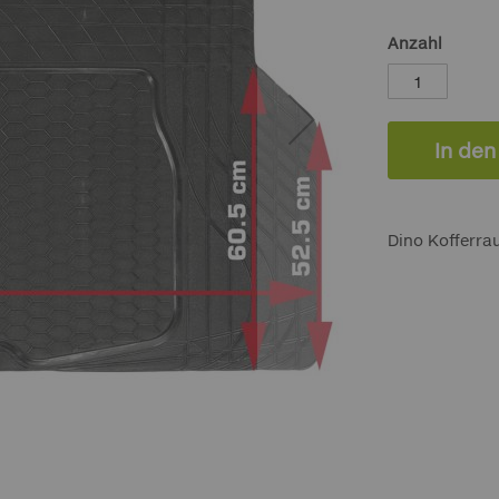
Anzahl
In de
Dino Kofferr