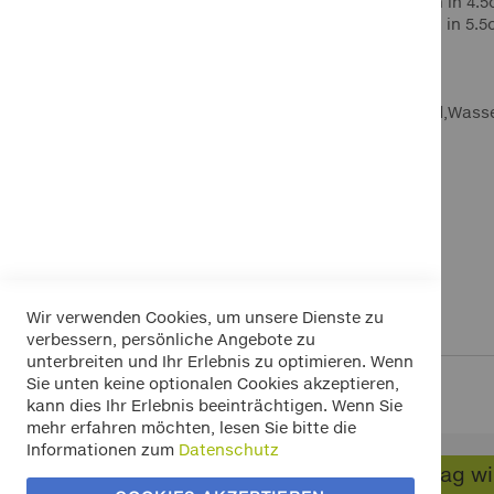
Schnittlinienabstände 4.5cm.Die Matte kann in 4.5
Schnittlinienabstände 5.5cm,die Matte kann in 5.5
von Kofferraumschlössern.
Eigenschaften:
Abwaschbar,Rutschfest,Schmutzabweisend,Wass
Inklusive Antirutsch-Rillen
Material
: PVC (Schwere Gummiqualität)
Farbe:
Schwarz
Maße:
Breite:140cm/Tiefe: 108cm
Lieferumfang:
1 X Kofferraummatte 140x108
Wir verwenden Cookies, um unsere Dienste zu
verbessern, persönliche Angebote zu
unterbreiten und Ihr Erlebnis zu optimieren. Wenn
Sie unten keine optionalen Cookies akzeptieren,
kann dies Ihr Erlebnis beeinträchtigen. Wenn Sie
mehr erfahren möchten, lesen Sie bitte die
Informationen zum
Datenschutz
Widerrufsbelehrung
Vertrag w
Datenschutz