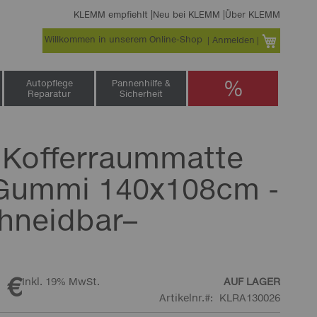
KLEMM empfiehlt
Neu bei KLEMM
Über KLEMM
Willkommen in unserem Online-Shop
Warenko
Anmelden
%
Autopflege
Pannenhilfe &
Reparatur
Sicherheit
 Kofferraummatte
Gummi 140x108cm -
hneidbar–
 €
Inkl. 19% MwSt.
AUF LAGER
Artikelnr.
KLRA130026