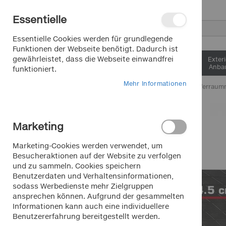
Direkt
Essentielle
zum
Inhalt
Suche
Essentielle Cookies werden für grundlegende
Funktionen der Webseite benötigt. Dadurch ist
gewährleistet, dass die Webseite einwandfrei
Interieur &
Exter
Komfort
Anbau
funktioniert.
Mehr Informationen
Home
Dino Kofferraum
Zum
Ende
Marketing
der
Bildergalerie
Marketing-Cookies werden verwendet, um
springen
Besucheraktionen auf der Website zu verfolgen
und zu sammeln. Cookies speichern
Benutzerdaten und Verhaltensinformationen,
sodass Werbedienste mehr Zielgruppen
ansprechen können. Aufgrund der gesammelten
Informationen kann auch eine individuellere
Benutzererfahrung bereitgestellt werden.