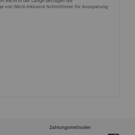
von 89cm.In der Länge betragen die
ge von 58cm.Inklusive Schnittlinien für Aussparung
Zahlungsmethoden