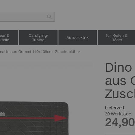
Suche
ieur &
Carstyling/
für Reifen &
Autoelektrik
teile
Tuning
Räder
matte aus Gummi 140x108cm -Zuschneidbar–
Dino
aus 
Zusc
Lieferzeit
30 Werktage
24,90