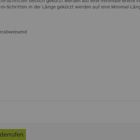
cm-Schritten seitlich gekürzt werden auf eine minimale Breite 
cm-Schritten in der Länge gekürzt werden auf eine Minimal-Län
erabweisend
iderrufen