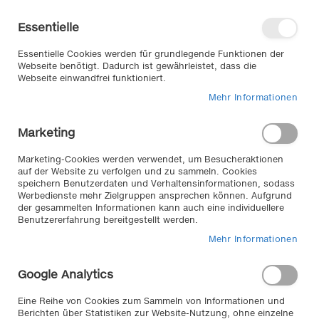
Direkt
Willkommen in unserem Online-
zum
Shop
Essentielle
Inhalt
Anmelden
Essentielle Cookies werden für grundlegende Funktionen der
Warenkorb
Webseite benötigt. Dadurch ist gewährleistet, dass die
Webseite einwandfrei funktioniert.
Mehr Informationen
Suche
Marketing
Zum
Marketing-Cookies werden verwendet, um Besucheraktionen
auf der Website zu verfolgen und zu sammeln. Cookies
Ende
speichern Benutzerdaten und Verhaltensinformationen, sodass
der
Werbedienste mehr Zielgruppen ansprechen können. Aufgrund
Bildergalerie
der gesammelten Informationen kann auch eine individuellere
springen
Benutzererfahrung bereitgestellt werden.
Mehr Informationen
Google Analytics
Eine Reihe von Cookies zum Sammeln von Informationen und
Berichten über Statistiken zur Website-Nutzung, ohne einzelne