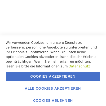
Mehr Informationen
Wir verwenden Cookies, um unsere Dienste zu
verbessern, persönliche Angebote zu unterbreiten und
Widerrufsbelehrung
Ihr Erlebnis zu optimieren. Wenn Sie unten keine
Datenschutz
optionalen Cookies akzeptieren, kann dies Ihr Erlebnis
Allgemeine Geschäftsbedingungen
beeinträchtigen. Wenn Sie mehr erfahren möchten,
Versand / Zahlung
lesen Sie bitte die Informationen zum
Datenschutz
Impressum
Kontakt
COOKIES AKZEPTIEREN
Zahlungsmethoden
Vertrag widerrufen
ALLE COOKIES AKZEPTIEREN
COOKIES ABLEHNEN