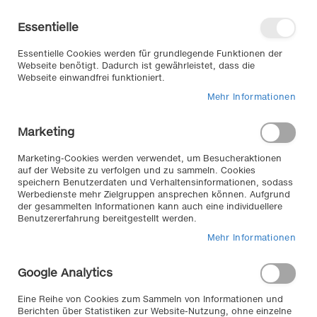
Direkt
Willkommen in unserem Online-
zum
Shop
Essentielle
Inhalt
Anmelden
Essentielle Cookies werden für grundlegende Funktionen der
Warenkorb
Webseite benötigt. Dadurch ist gewährleistet, dass die
Webseite einwandfrei funktioniert.
Mehr Informationen
Suche
Marketing
Zum
Marketing-Cookies werden verwendet, um Besucheraktionen
auf der Website zu verfolgen und zu sammeln. Cookies
Ende
speichern Benutzerdaten und Verhaltensinformationen, sodass
der
Werbedienste mehr Zielgruppen ansprechen können. Aufgrund
Bildergalerie
der gesammelten Informationen kann auch eine individuellere
springen
Benutzererfahrung bereitgestellt werden.
Mehr Informationen
Google Analytics
Eine Reihe von Cookies zum Sammeln von Informationen und
Berichten über Statistiken zur Website-Nutzung, ohne einzelne