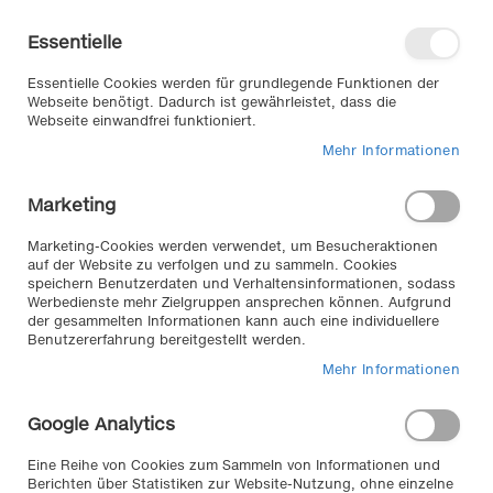
Direkt
Willkommen in unserem Online-
zum
Shop
Essentielle
Inhalt
Anmelden
Essentielle Cookies werden für grundlegende Funktionen der
Warenkorb
Webseite benötigt. Dadurch ist gewährleistet, dass die
Webseite einwandfrei funktioniert.
Mehr Informationen
Suche
Marketing
Home
FM 79 OFFROAD EXTREME - optimal für Offroad und Gelände.
Marketing-Cookies werden verwendet, um Besucheraktionen
Vielseitige Geländekette für härteste Beanspruchung.
auf der Website zu verfolgen und zu sammeln. Cookies
speichern Benutzerdaten und Verhaltensinformationen, sodass
Zum
Werbedienste mehr Zielgruppen ansprechen können. Aufgrund
der gesammelten Informationen kann auch eine individuellere
Ende
Benutzererfahrung bereitgestellt werden.
der
Bildergalerie
Mehr Informationen
springen
Google Analytics
Eine Reihe von Cookies zum Sammeln von Informationen und
Berichten über Statistiken zur Website-Nutzung, ohne einzelne