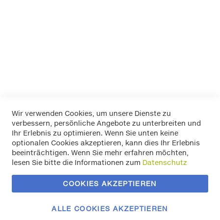
18 225/65-
18 235/55-
18 235/60-
Mehr Informationen
Wir verwenden Cookies, um unsere Dienste zu
verbessern, persönliche Angebote zu unterbreiten und
Widerrufsbelehrung
Ihr Erlebnis zu optimieren. Wenn Sie unten keine
Datenschutz
optionalen Cookies akzeptieren, kann dies Ihr Erlebnis
Allgemeine Geschäftsbedingungen
beeinträchtigen. Wenn Sie mehr erfahren möchten,
Versand / Zahlung
lesen Sie bitte die Informationen zum
Datenschutz
Impressum
Kontakt
COOKIES AKZEPTIEREN
Zahlungsmethoden
Vertrag widerrufen
ALLE COOKIES AKZEPTIEREN