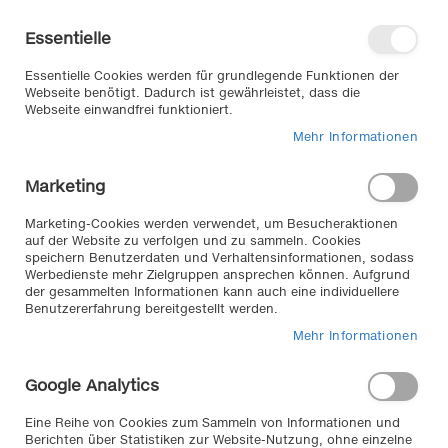
Direkt
Willkommen in unserem Online-
zum
Shop
Essentielle
Inhalt
Anmelden
Essentielle Cookies werden für grundlegende Funktionen der
Warenkorb
Webseite benötigt. Dadurch ist gewährleistet, dass die
Webseite einwandfrei funktioniert.
Mehr Informationen
Suche
Marketing
Zum
Marketing-Cookies werden verwendet, um Besucheraktionen
auf der Website zu verfolgen und zu sammeln. Cookies
Ende
speichern Benutzerdaten und Verhaltensinformationen, sodass
der
Werbedienste mehr Zielgruppen ansprechen können. Aufgrund
Bildergalerie
der gesammelten Informationen kann auch eine individuellere
springen
Benutzererfahrung bereitgestellt werden.
Mehr Informationen
Google Analytics
Eine Reihe von Cookies zum Sammeln von Informationen und
Berichten über Statistiken zur Website-Nutzung, ohne einzelne