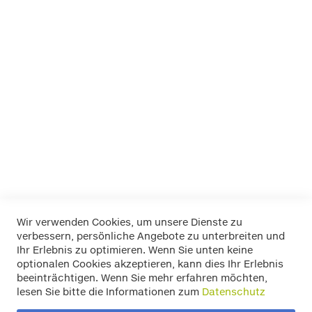
Speziell für Fahrzeuge mit niedriger Dachreling oder
integrieter Reling
-schnelle Montage - vormontiert! Tragkraft 75 Kg , TÜV-
geprüft
Aluminium Dachträger - abschließbar - incl. Befestigungskit
- LP56 cm 110 Art.Nr.10911L1104 für Ihren AUDI A6 AVANT ab
Baujahr 2005
Mehr Informationen
Wir verwenden Cookies, um unsere Dienste zu
verbessern, persönliche Angebote zu unterbreiten und
Widerrufsbelehrung
Ihr Erlebnis zu optimieren. Wenn Sie unten keine
Datenschutz
optionalen Cookies akzeptieren, kann dies Ihr Erlebnis
Allgemeine Geschäftsbedingungen
beeinträchtigen. Wenn Sie mehr erfahren möchten,
Versand / Zahlung
lesen Sie bitte die Informationen zum
Datenschutz
Impressum