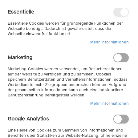
Direkt
Willkommen in unserem Online-
zum
Shop
Essentielle
Inhalt
Anmelden
Essentielle Cookies werden für grundlegende Funktionen der
Warenkorb
Webseite benötigt. Dadurch ist gewährleistet, dass die
Webseite einwandfrei funktioniert.
Mehr Informationen
Suche
Marketing
Zum
Marketing-Cookies werden verwendet, um Besucheraktionen
auf der Website zu verfolgen und zu sammeln. Cookies
Ende
speichern Benutzerdaten und Verhaltensinformationen, sodass
der
Werbedienste mehr Zielgruppen ansprechen können. Aufgrund
Bildergalerie
der gesammelten Informationen kann auch eine individuellere
springen
Benutzererfahrung bereitgestellt werden.
Mehr Informationen
Google Analytics
Eine Reihe von Cookies zum Sammeln von Informationen und
Berichten über Statistiken zur Website-Nutzung, ohne einzelne