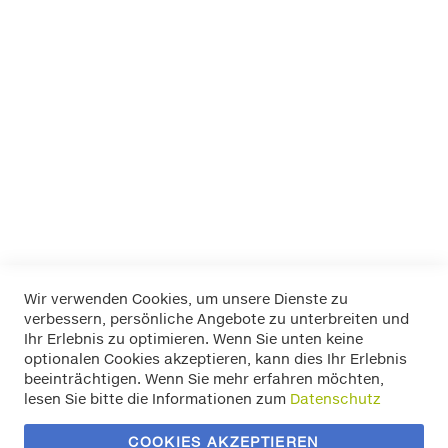
passend für Fahrzeuge ohne Regenrinne
-schnelle Montage - vormontiert! Tragkraft 75 Kg , TÜV-
geprüft
Aluminium Dachträger - abschließbar - incl. Befestigungskit
- LP49 cm 124 Art.Nr.10902L1352 für Ihren AUDI A3 SEDAN ab
Baujahr 2013
Mehr Informationen
Wir verwenden Cookies, um unsere Dienste zu
verbessern, persönliche Angebote zu unterbreiten und
Widerrufsbelehrung
Ihr Erlebnis zu optimieren. Wenn Sie unten keine
Datenschutz
optionalen Cookies akzeptieren, kann dies Ihr Erlebnis
Allgemeine Geschäftsbedingungen
beeinträchtigen. Wenn Sie mehr erfahren möchten,
Versand / Zahlung
lesen Sie bitte die Informationen zum
Datenschutz
Impressum
Kontakt
COOKIES AKZEPTIEREN