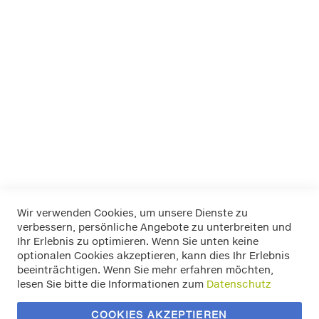
passend für Fahrzeuge ohne Regenrinne
-schnelle Montage - vormontiert! Tragkraft 75 Kg , TÜV-
geprüft
Aluminium Dachträger - abschließbar - incl. Befestigungskit
- LP49 cm 110 Art.Nr.10901L1268 für Ihren ALFA GIULIETTA ab
Baujahr 2010
Mehr Informationen
Wir verwenden Cookies, um unsere Dienste zu
verbessern, persönliche Angebote zu unterbreiten und
Widerrufsbelehrung
Ihr Erlebnis zu optimieren. Wenn Sie unten keine
Datenschutz
optionalen Cookies akzeptieren, kann dies Ihr Erlebnis
Allgemeine Geschäftsbedingungen
beeinträchtigen. Wenn Sie mehr erfahren möchten,
Versand / Zahlung
lesen Sie bitte die Informationen zum
Datenschutz
Impressum
Kontakt
COOKIES AKZEPTIEREN