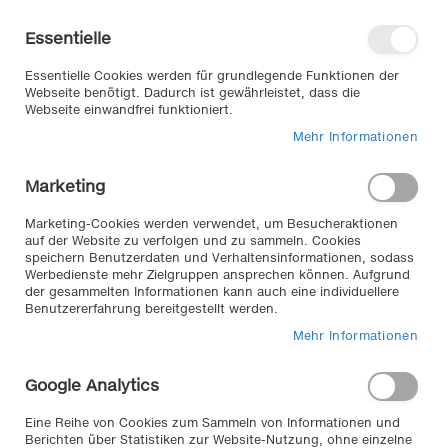
Direkt
Willkommen in unserem Online-
zum
Shop
Essentielle
Inhalt
Anmelden
Essentielle Cookies werden für grundlegende Funktionen der
Warenkorb
Webseite benötigt. Dadurch ist gewährleistet, dass die
Webseite einwandfrei funktioniert.
Mehr Informationen
Suche
Marketing
Zum
Marketing-Cookies werden verwendet, um Besucheraktionen
auf der Website zu verfolgen und zu sammeln. Cookies
Ende
speichern Benutzerdaten und Verhaltensinformationen, sodass
der
Werbedienste mehr Zielgruppen ansprechen können. Aufgrund
Bildergalerie
der gesammelten Informationen kann auch eine individuellere
springen
Benutzererfahrung bereitgestellt werden.
Mehr Informationen
Google Analytics
Eine Reihe von Cookies zum Sammeln von Informationen und
Berichten über Statistiken zur Website-Nutzung, ohne einzelne