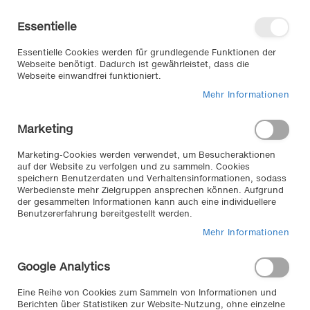
Direkt
Willkommen in unserem Online-
zum
Shop
Essentielle
Inhalt
Anmelden
Essentielle Cookies werden für grundlegende Funktionen der
Warenkorb
Webseite benötigt. Dadurch ist gewährleistet, dass die
Webseite einwandfrei funktioniert.
Mehr Informationen
Suche
Marketing
Home
Aluminium Dachträger - abschließbar - für Ihren ALFA 159
Marketing-Cookies werden verwendet, um Besucheraktionen
LIMOUSINE Bj ab 2005 -
auf der Website zu verfolgen und zu sammeln. Cookies
speichern Benutzerdaten und Verhaltensinformationen, sodass
Zum
Werbedienste mehr Zielgruppen ansprechen können. Aufgrund
der gesammelten Informationen kann auch eine individuellere
Ende
Benutzererfahrung bereitgestellt werden.
der
Bildergalerie
Mehr Informationen
springen
Google Analytics
Eine Reihe von Cookies zum Sammeln von Informationen und
Berichten über Statistiken zur Website-Nutzung, ohne einzelne