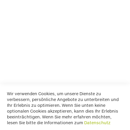
Abschließbar-
passend für Fahrzeuge ohne Regenrinne
-schnelle Montage - vormontiert! Tragkraft 75 Kg , TÜV-
geprüft
Aluminium Dachträger - abschließbar - incl. Befestigungskit
- LP49 cm 110 Art.Nr.10901L1121 für Ihren ALFA 159 ab
Baujahr 2005
Mehr Informationen
Wir verwenden Cookies, um unsere Dienste zu
verbessern, persönliche Angebote zu unterbreiten und
Widerrufsbelehrung
Ihr Erlebnis zu optimieren. Wenn Sie unten keine
Datenschutz
optionalen Cookies akzeptieren, kann dies Ihr Erlebnis
Allgemeine Geschäftsbedingungen
beeinträchtigen. Wenn Sie mehr erfahren möchten,
Versand / Zahlung
lesen Sie bitte die Informationen zum
Datenschutz
Impressum