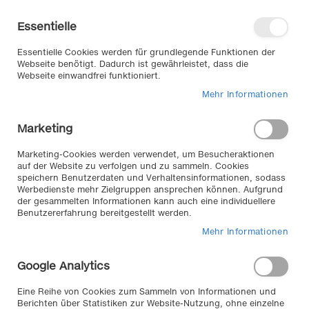
Direkt
Willkommen in unserem Online-
zum
Shop
Essentielle
Inhalt
Anmelden
Essentielle Cookies werden für grundlegende Funktionen der
Warenkorb
Webseite benötigt. Dadurch ist gewährleistet, dass die
Webseite einwandfrei funktioniert.
Mehr Informationen
Suche
Marketing
Home
FOLIATEC Sprüh Folien Set, 2 x 400 ml schwarz glänzend
Marketing-Cookies werden verwendet, um Besucheraktionen
auf der Website zu verfolgen und zu sammeln. Cookies
Zum
speichern Benutzerdaten und Verhaltensinformationen, sodass
Werbedienste mehr Zielgruppen ansprechen können. Aufgrund
Ende
der gesammelten Informationen kann auch eine individuellere
der
Benutzererfahrung bereitgestellt werden.
Bildergalerie
Mehr Informationen
springen
Google Analytics
Eine Reihe von Cookies zum Sammeln von Informationen und
Berichten über Statistiken zur Website-Nutzung, ohne einzelne