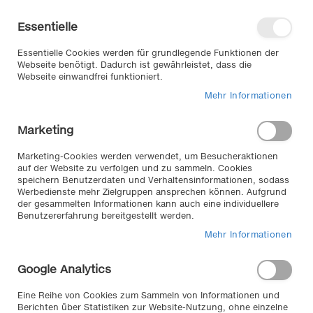
Direkt
Willkommen in unserem Online-
zum
Shop
Essentielle
Inhalt
Anmelden
Essentielle Cookies werden für grundlegende Funktionen der
Warenkorb
Webseite benötigt. Dadurch ist gewährleistet, dass die
Webseite einwandfrei funktioniert.
Mehr Informationen
Suche
Marketing
Home
FOLIATEC Sprüh Folien Set, 2 x 400 ml rot glänzend
Marketing-Cookies werden verwendet, um Besucheraktionen
Zum
auf der Website zu verfolgen und zu sammeln. Cookies
speichern Benutzerdaten und Verhaltensinformationen, sodass
Ende
Werbedienste mehr Zielgruppen ansprechen können. Aufgrund
der
der gesammelten Informationen kann auch eine individuellere
Bildergalerie
Benutzererfahrung bereitgestellt werden.
springen
Mehr Informationen
Google Analytics
Eine Reihe von Cookies zum Sammeln von Informationen und
Berichten über Statistiken zur Website-Nutzung, ohne einzelne