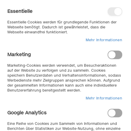
Direkt
Willkommen in unserem Online-
zum
Shop
Essentielle
Inhalt
Anmelden
Essentielle Cookies werden für grundlegende Funktionen der
Warenkorb
Webseite benötigt. Dadurch ist gewährleistet, dass die
Webseite einwandfrei funktioniert.
Mehr Informationen
Suche
Marketing
Home
FOLIATEC Sprüh Folie, 400 ml weiß glänzend
Marketing-Cookies werden verwendet, um Besucheraktionen
Zum
auf der Website zu verfolgen und zu sammeln. Cookies
speichern Benutzerdaten und Verhaltensinformationen, sodass
Ende
Werbedienste mehr Zielgruppen ansprechen können. Aufgrund
der
der gesammelten Informationen kann auch eine individuellere
Bildergalerie
Benutzererfahrung bereitgestellt werden.
springen
Mehr Informationen
Google Analytics
Eine Reihe von Cookies zum Sammeln von Informationen und
Berichten über Statistiken zur Website-Nutzung, ohne einzelne