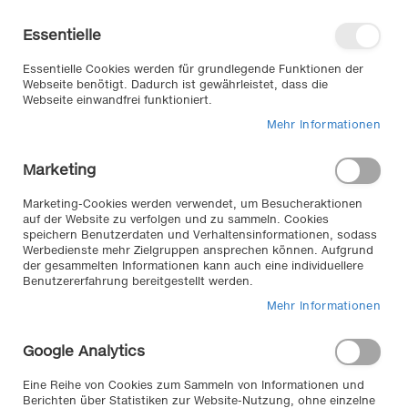
Direkt
Willkommen in unserem Online-
zum
Shop
Essentielle
Inhalt
Anmelden
Essentielle Cookies werden für grundlegende Funktionen der
Warenkorb
Webseite benötigt. Dadurch ist gewährleistet, dass die
Webseite einwandfrei funktioniert.
Mehr Informationen
Suche
Marketing
Home
FOLIATEC Sprüh Folie, 400 ml silber metallic
Marketing-Cookies werden verwendet, um Besucheraktionen
Zum
auf der Website zu verfolgen und zu sammeln. Cookies
speichern Benutzerdaten und Verhaltensinformationen, sodass
Ende
Werbedienste mehr Zielgruppen ansprechen können. Aufgrund
der
der gesammelten Informationen kann auch eine individuellere
Bildergalerie
Benutzererfahrung bereitgestellt werden.
springen
Mehr Informationen
Google Analytics
Eine Reihe von Cookies zum Sammeln von Informationen und
Berichten über Statistiken zur Website-Nutzung, ohne einzelne