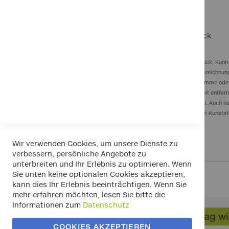
Gefahrenhinweise
Gefahr: Extrem entzündbares Aerosol. Behälter steht unter Druck: Kan
Wirkung. Ist ärztlicher Rat erforderlich, Verpackung oder Kennzeichnu
Oberflächen fernhalten. Nicht rauchen. Nicht gegen offene Flamme o
mit Wasser spülen. Vorhandene Kontaktlinsen nach Möglichkeit entferne
Vor Sonnenbestrahlung und Temperaturen über 50 °C schützen. Auch nac
entleert dem Weißblech-Recycling, Kappe und Sprühkopf dem Kunststo
Wir verwenden Cookies, um unsere Dienste zu
verbessern, persönliche Angebote zu
unterbreiten und Ihr Erlebnis zu optimieren. Wenn
Sie unten keine optionalen Cookies akzeptieren,
kann dies Ihr Erlebnis beeinträchtigen. Wenn Sie
mehr erfahren möchten, lesen Sie bitte die
Informationen zum
Datenschutz
Widerrufsbelehrung
Vertrag w
Datenschutz
COOKIES AKZEPTIEREN