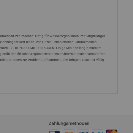
mmenheit verursachen. Giftig für Wasserorganismen, mit langfristiger
nzeichnungsetikett lesen. Von Hitze/Funken/offener Flamme/heißen
rmeiden. BEI KONTAKT MIT DEN AUGEN: Einige Minuten lang behutsam
emäß den örtlichen/regionalen/nationalen/internationalen Vorschriften.
tleerte Dosen zur Problemstoffsammelstelle bringen. Dose nur völlig
Zahlungsmethoden