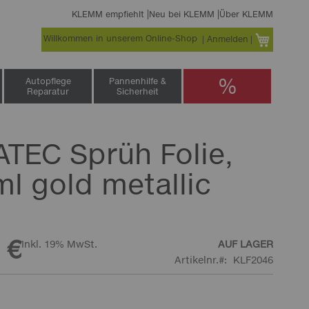
KLEMM empfiehlt
Neu bei KLEMM
Über KLEMM
Willkommen in unserem Online-Shop
Warenko
Anmelden
%
Autopflege
Pannenhilfe &
Reparatur
Sicherheit
ATEC Sprüh Folie,
ml gold metallic
 €
Inkl. 19% MwSt.
AUF LAGER
Artikelnr.
KLF2046