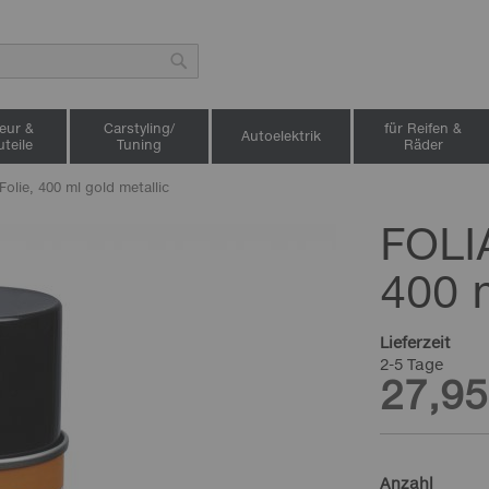
Suche
ieur &
Carstyling/
für Reifen &
Autoelektrik
teile
Tuning
Räder
olie, 400 ml gold metallic
FOLI
400 
Lieferzeit
2-5 Tage
27,95
Anzahl