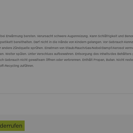
n bei Erwärmung bersten. Verursacht schwere Augenreizung. Kann Schläfrigkeit und Beno
ngsetikett bereithalten. Darf nicht in die Hände von Kindern gelangen. Vor Gebrauch Ken
der andere Zündquelle sprühen. Einatmen von Staub/Rauch/Gas/Nebel/Dampf/Aerosol ve
n. Weiter spülen. Unter Verschluss aufbewahren. Entsorgung des Inhalts/des Behälters g
h Gebrauch nicht gewaltsam öffnen oder verbrennen. Enthält Propan, Butan. Nicht resten
ff-Recycling zuführen.
iderrufen