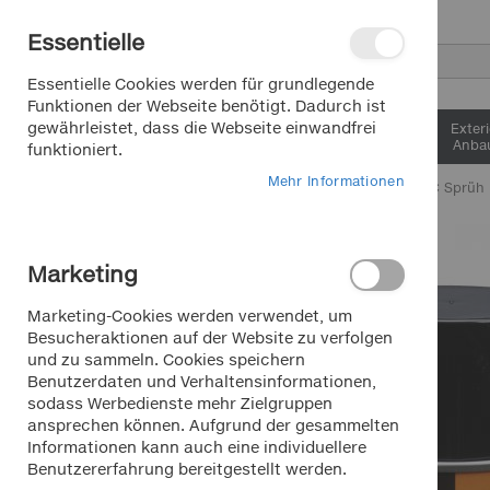
Direkt
Essentielle
zum
Inhalt
Suche
Essentielle Cookies werden für grundlegende
Funktionen der Webseite benötigt. Dadurch ist
gewährleistet, dass die Webseite einwandfrei
Interieur &
Exter
Komfort
Anbau
funktioniert.
Mehr Informationen
Home
FOLIATEC Sprüh F
Zum
Ende
Marketing
der
Bildergalerie
Marketing-Cookies werden verwendet, um
springen
Besucheraktionen auf der Website zu verfolgen
und zu sammeln. Cookies speichern
Benutzerdaten und Verhaltensinformationen,
sodass Werbedienste mehr Zielgruppen
ansprechen können. Aufgrund der gesammelten
Informationen kann auch eine individuellere
Benutzererfahrung bereitgestellt werden.