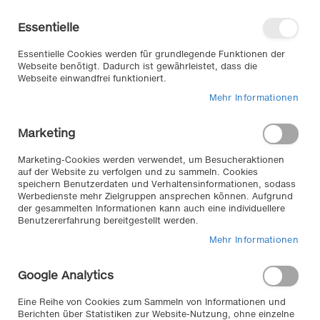
Direkt
Willkommen in unserem Online-
zum
Shop
Essentielle
Inhalt
Anmelden
Essentielle Cookies werden für grundlegende Funktionen der
Warenkorb
Webseite benötigt. Dadurch ist gewährleistet, dass die
Webseite einwandfrei funktioniert.
Mehr Informationen
Suche
Marketing
Zum
Marketing-Cookies werden verwendet, um Besucheraktionen
auf der Website zu verfolgen und zu sammeln. Cookies
Ende
speichern Benutzerdaten und Verhaltensinformationen, sodass
der
Werbedienste mehr Zielgruppen ansprechen können. Aufgrund
Bildergalerie
der gesammelten Informationen kann auch eine individuellere
springen
Benutzererfahrung bereitgestellt werden.
Mehr Informationen
Google Analytics
Eine Reihe von Cookies zum Sammeln von Informationen und
Berichten über Statistiken zur Website-Nutzung, ohne einzelne