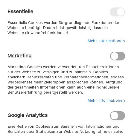
Direkt
Willkommen in unserem Online-
zum
Shop
Essentielle
Inhalt
Anmelden
Essentielle Cookies werden für grundlegende Funktionen der
Warenkorb
Webseite benötigt. Dadurch ist gewährleistet, dass die
Webseite einwandfrei funktioniert.
Mehr Informationen
Suche
Marketing
Home
WEYER Windschott Mercedes SL R 230 ab Baujahr 2001 - 2011
Marketing-Cookies werden verwendet, um Besucheraktionen
auf der Website zu verfolgen und zu sammeln. Cookies
Zum
speichern Benutzerdaten und Verhaltensinformationen, sodass
Werbedienste mehr Zielgruppen ansprechen können. Aufgrund
Ende
der gesammelten Informationen kann auch eine individuellere
der
Benutzererfahrung bereitgestellt werden.
Bildergalerie
Mehr Informationen
springen
Google Analytics
Eine Reihe von Cookies zum Sammeln von Informationen und
Berichten über Statistiken zur Website-Nutzung, ohne einzelne