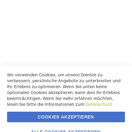
WEYER Windschott
Tasche
32,50 €
Inkl. 19% MwSt.
Wir verwenden Cookies, um unsere Dienste zu
verbessern, persönliche Angebote zu unterbreiten und
Widerrufsbelehrung
Ihr Erlebnis zu optimieren. Wenn Sie unten keine
Datenschutz
optionalen Cookies akzeptieren, kann dies Ihr Erlebnis
Allgemeine Geschäftsbedingungen
beeinträchtigen. Wenn Sie mehr erfahren möchten,
Versand / Zahlung
lesen Sie bitte die Informationen zum
Datenschutz
Impressum
Kontakt
COOKIES AKZEPTIEREN
Zahlungsmethoden
Vertrag widerrufen
ALLE COOKIES AKZEPTIEREN