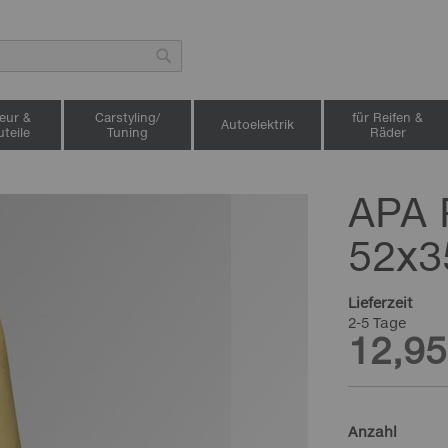
Suche
ieur &
Carstyling/
für Reifen &
Autoelektrik
teile
Tuning
Räder
APA 
52x3
Lieferzeit
2-5 Tage
12,95
Anzahl