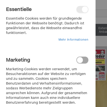
Direkt
Essentielle
zum
Inhalt
Suche
Essentielle Cookies werden für grundlegende
Funktionen der Webseite benötigt. Dadurch ist
gewährleistet, dass die Webseite einwandfrei
Interieur &
Exter
Komfort
Anbau
funktioniert.
Mehr Informationen
Zum
Ende
der
Marketing
Bildergalerie
springen
Marketing-Cookies werden verwendet, um
Besucheraktionen auf der Website zu verfolgen
und zu sammeln. Cookies speichern
Benutzerdaten und Verhaltensinformationen,
sodass Werbedienste mehr Zielgruppen
ansprechen können. Aufgrund der gesammelten
Informationen kann auch eine individuellere
Benutzererfahrung bereitgestellt werden.