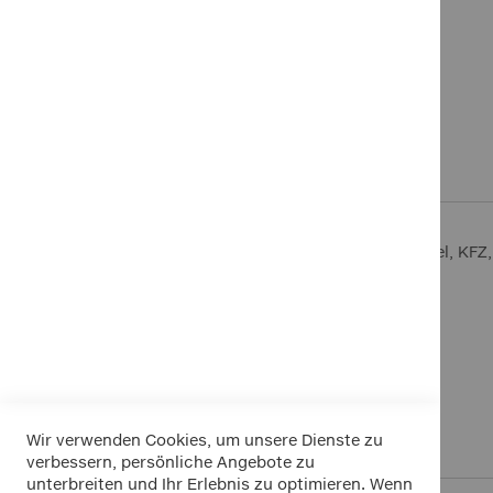
Zum
Anfang
Details
Mehr Informationen
der
Bildergalerie
springen
• Anwendung: für Lack, Scheiben und Spiegel, KFZ
• Material: Handzuschnitt aus Lammhaut
• Größe: ca. 52 x 35 cm
• Farbe: naturfarben
• Verpackung: Reiter mit Euroloch
• Premium Qualität
• Englische Trangerbung
• Extrem saugfähig
• Langlebiges Naturprodukt
Wir verwenden Cookies, um unsere Dienste zu
verbessern, persönliche Angebote zu
unterbreiten und Ihr Erlebnis zu optimieren. Wenn