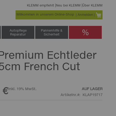
KLEMM empfiehlt
Neu bei KLEMM
Über KLEMM
Willkommen in unserem Online-Shop
Warenko
Anmelden
%
Autopflege
Pannenhilfe &
Reparatur
Sicherheit
Premium Echtleder
5cm French Cut
 €
Inkl. 19% MwSt.
AUF LAGER
Artikelnr.
KLAP19717