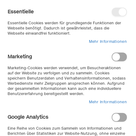
Direkt
Willkommen in unserem Online-
zum
Shop
Essentielle
Inhalt
Anmelden
Essentielle Cookies werden für grundlegende Funktionen der
Warenkorb
Webseite benötigt. Dadurch ist gewährleistet, dass die
Webseite einwandfrei funktioniert.
Mehr Informationen
Suche
Marketing
Home
Weyer Regen- Abweiser - der unsichtbare Scheibenwischer -
Marketing-Cookies werden verwendet, um Besucheraktionen
auf der Website zu verfolgen und zu sammeln. Cookies
Zum
speichern Benutzerdaten und Verhaltensinformationen, sodass
Werbedienste mehr Zielgruppen ansprechen können. Aufgrund
Ende
der gesammelten Informationen kann auch eine individuellere
der
Benutzererfahrung bereitgestellt werden.
Bildergalerie
Mehr Informationen
springen
Google Analytics
Eine Reihe von Cookies zum Sammeln von Informationen und
Berichten über Statistiken zur Website-Nutzung, ohne einzelne