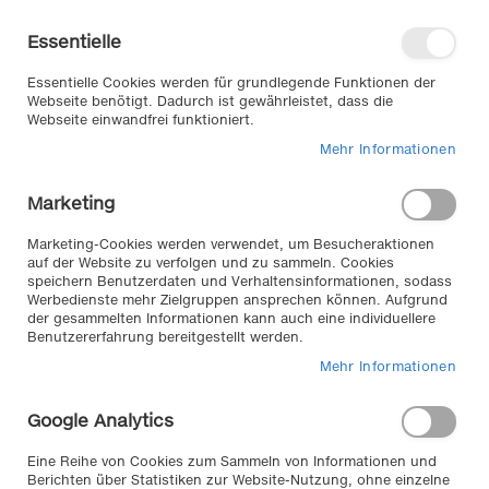
Direkt
Willkommen in unserem Online-
zum
Shop
Essentielle
Inhalt
Anmelden
Essentielle Cookies werden für grundlegende Funktionen der
Warenkorb
Webseite benötigt. Dadurch ist gewährleistet, dass die
Webseite einwandfrei funktioniert.
Mehr Informationen
Suche
Marketing
Zum
Marketing-Cookies werden verwendet, um Besucheraktionen
auf der Website zu verfolgen und zu sammeln. Cookies
Ende
speichern Benutzerdaten und Verhaltensinformationen, sodass
der
Werbedienste mehr Zielgruppen ansprechen können. Aufgrund
Bildergalerie
der gesammelten Informationen kann auch eine individuellere
springen
Benutzererfahrung bereitgestellt werden.
Mehr Informationen
Google Analytics
Eine Reihe von Cookies zum Sammeln von Informationen und
Berichten über Statistiken zur Website-Nutzung, ohne einzelne