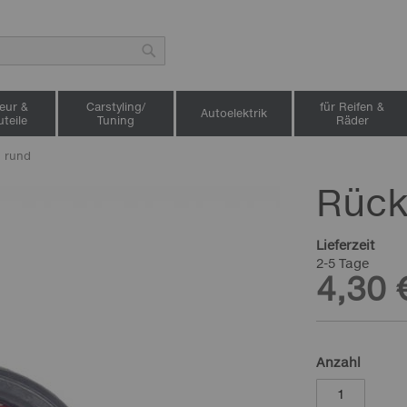
Suche
ieur &
Carstyling/
für Reifen &
Autoelektrik
teile
Tuning
Räder
, rund
Rück
Lieferzeit
2-5 Tage
4,30 
Anzahl