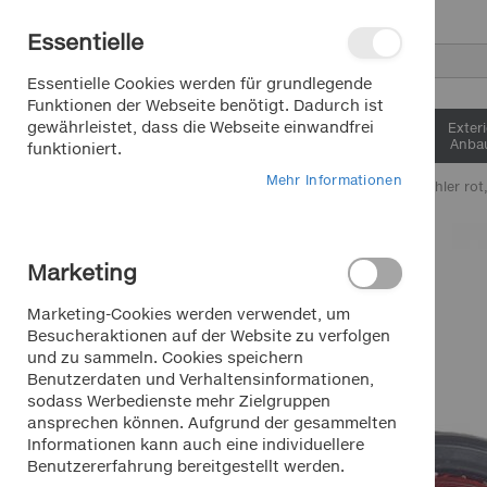
Direkt
Essentielle
zum
Inhalt
Suche
Essentielle Cookies werden für grundlegende
Funktionen der Webseite benötigt. Dadurch ist
gewährleistet, dass die Webseite einwandfrei
Interieur &
Exter
Komfort
Anbau
funktioniert.
Mehr Informationen
Home
Rückstrahler rot
Zum
Ende
Marketing
der
Bildergalerie
Marketing-Cookies werden verwendet, um
springen
Besucheraktionen auf der Website zu verfolgen
und zu sammeln. Cookies speichern
Benutzerdaten und Verhaltensinformationen,
sodass Werbedienste mehr Zielgruppen
ansprechen können. Aufgrund der gesammelten
Informationen kann auch eine individuellere
Benutzererfahrung bereitgestellt werden.