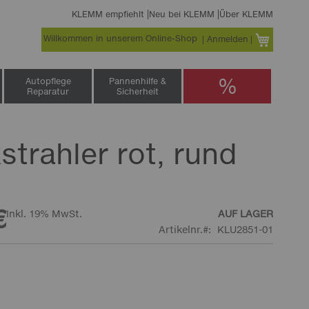
KLEMM empfiehlt
Neu bei KLEMM
Über KLEMM
Willkommen in unserem Online-Shop
Warenko
Anmelden
%
Autopflege
Pannenhilfe &
Reparatur
Sicherheit
strahler rot, rund
€
Inkl. 19% MwSt.
AUF LAGER
Artikelnr.
KLU2851-01