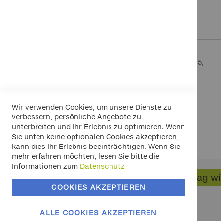
Zum
Anfang
Details
Mehr Informationen
der
Bildergalerie
springen
Rückstrahler Universal rot, für Schrauben M5,
PVC Schutzgehäuse
ECE
Innendurchmesser: 55 mm
Außendurchmesser:70 mm
Wir verwenden Cookies, um unsere Dienste zu
verbessern, persönliche Angebote zu
unterbreiten und Ihr Erlebnis zu optimieren. Wenn
Sie unten keine optionalen Cookies akzeptieren,
kann dies Ihr Erlebnis beeinträchtigen. Wenn Sie
mehr erfahren möchten, lesen Sie bitte die
Informationen zum
Datenschutz
Widerrufsbelehrung
Vertrag w
Datenschutz
COOKIES AKZEPTIEREN
Allgemeine Geschäftsbedingungen
Versand / Zahlung
ALLE COOKIES AKZEPTIEREN
Impressum